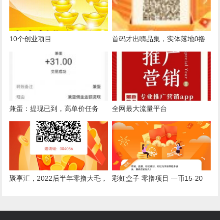
全程零投资
10个创业项目
首码才出嗨品集，实体落地0撸
兼蛋：提现已到，高单价任务
全网最大流量平台
多，注册送1元，1个任务赚几十
聚享汇，2022后半年零撸大毛，
彩虹盒子 零撸项目 一币15-20
直推佣5间推3