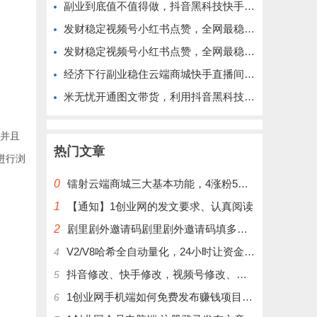
副业到底值不值得做，抖音黑科技快手上人涨粉云端商城真能逆袭赚钱
发财稳定视频号小红书点赞，全网最稳定绿色的项目，完美来拉新
发财稳定视频号小红书点赞，全网最稳定绿色的项目，完全自动了
经济下行副业稳住云端商城快手直播间挂铁涨粉丝抖音黑科技实操
米无忧开通图文带货，利用抖音黑科技商城快速涨粉1000+，单日变现2W！
。并且
热门文章
进行浏
0
镭射云端商城三大基本功能，4涨粉5涨播放量6挂铁，为你揭开真实的面纱!
1
【通知】1创业网的发文要求、认真阅读
2
剧里剧外邀请码剧里剧外邀请码填多少呢？
V2/V8哈希全自动量化，24小时让资金为你打工！
4
抖音修改、快手修改，视频号修改、大屏修改|橱窗修改|抖店修改|、招代理可单独购买
5
1创业网手机端如何免费发布赚钱项目文章
6