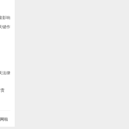
接影响
关键作
关法律
律责
网啦