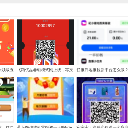
天领取五
飞猫优品卷轴模式刚上线，零投
任推邦地推拉新平台怎么做
资每天用2分钟让你多一份收
限代推广APP赚钱攻略指南
入。
载，红包
蓝鸟微信挂机零投资一天赚50+
它宇宙：注册实铭送一个盲