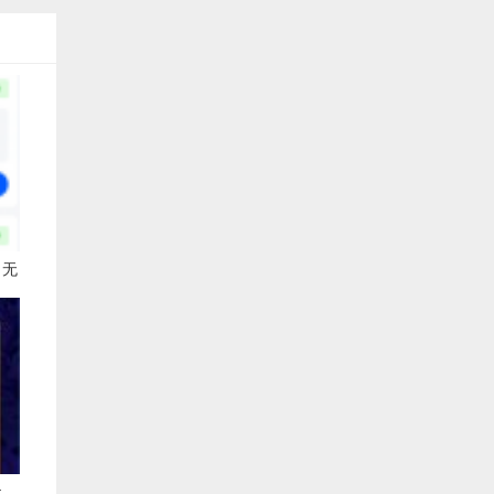
？无
！
盒，