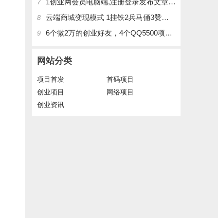
1创业网会员电脑端,注册登录发布文章,操作介绍
7
云端商城变现模式 1挂铁2兵马俑3赞刷4涨粉，带你玩.赚风口项日
8
6个微2万的创业好友，4个QQ5500项目好友，QQ每天在线人数2400人、承接朋友圈广告投放
9
网站分类
项目首发
首码项目
创业项目
网络项目
创业资讯