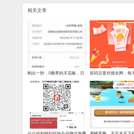
相关文章
刚出一秒，0撸界的天花板，日
首码豆逛对接全网，每
入12元，亲测提现已到账
元，免费拿区域代理哦
分众福利猫扫码加企业微信免费
养蜂零撸，不实名不下