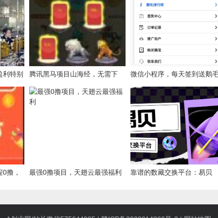
盈利特别
腾讯黑马项目山海经，无需下
微信小程序，每天签到送鹅
载，分红神兽收益，可以卖花给
红，鹅毛越多分红越多
我
程0撸，
最强0撸项目，天翅云最强福利
靠谱的数藏交换平台：易贝