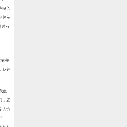
先映入
显著差
理过程
索有关
，我并
我点
问，还
令人惊
近一