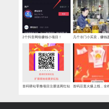
2个抖音网络赚钱小项目！
几个冷门小买卖，赚钱
高！
首码驿站零撸项目注册送两红钻
首码豆逛火爆上线，全
每天分红
长期扶持