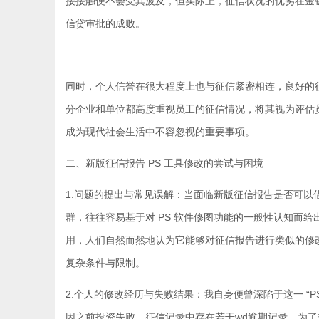
接接触便不会受其波及，但实际上，征信状况的优劣在金
信贷审批的成败。
同时，个人信誉在很大程度上也与征信紧密相连，良好的
分企业和单位都高度重视员工的征信情况，将其视为评估
成为现代社会生活中不容忽视的重要事项。
二、新版征信报告 PS 工具修改的尝试与困境
1.问题的提出与常见误解：当面临新版征信报告是否可以
群，往往容易基于对 PS 软件修图功能的一般性认知而
用，人们自然而然地认为它能够对征信报告进行类似的修
复杂条件与限制。
2.个人的修改经历与失败结果：我自身便曾深陷于这一 “
因之前投资失败，征信记录中存在若干wd逾期记录。为了