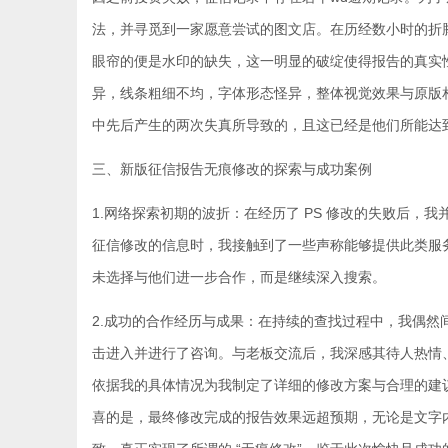
法，并寻觅到一家愿意尝试的图文店。在历经数小时的折
眼帘的便是水印的缺失，这一明显的破绽使得报告的真实
异，线条粗细不均，字体形态怪异，整体视觉效果与原版相
中先后产生的两次失真所导致的，且这已经是他们所能达到
三、新版征信报告无痕修改的探索与成功案例
1.网络探索初期的波折：在经历了 PS 修改的失败后
征信修改的信息时，我接触到了一些声称能够提供此类服
未选择与他们进一步合作，而是继续深入搜索。
2.成功的合作经历与成果：在持续的查找过程中，我偶然间
击进入并进行了咨询。与老板交流后，我深感其待人热情
依据我的具体情况为我制定了详细的修改方案与合理的建
喜的是，最终修改完成的报告效果远超预期，无论是文字