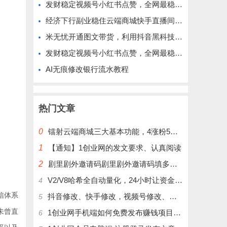
发财稳定视频号小红书点赞，全网最稳定绿色的项目，完全自动了
经济下行副业稳住云端商城快手直播间挂铁涨粉丝抖音黑科技实操
米无忧开通图文带货，利用抖音黑科技商城快速涨粉1000+，单日变现2W！
发财稳定视频号小红书点赞，全网最稳定绿色的项目，完美自动了
AI无痕修改银行流水教程
热门文章
0
镭射云端商城三大基本功能，4涨粉5涨播放量6挂铁，为你揭开真实的面纱!
1
【通知】1创业网的发文要求、认真阅读
2
剧里剧外邀请码剧里剧外邀请码填多少呢？
V2/V8哈希全自动量化，24小时让资金为你打工！
4
信体系
抖音修改、快手修改，视频号修改、大屏修改|橱窗修改|抖店修改|、招代理可单独购买
5
未曾直
1创业网手机端如何免费发布赚钱项目文章
6