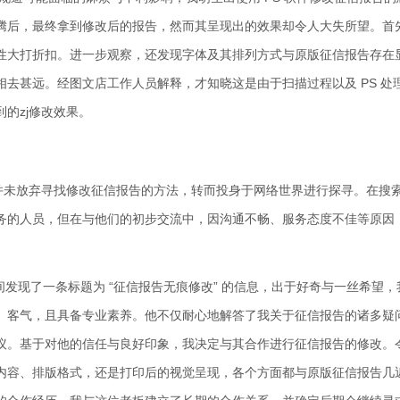
腾后，最终拿到修改后的报告，然而其呈现出的效果却令人大失所望。首
性大打折扣。进一步观察，还发现字体及其排列方式与原版征信报告存在
去甚远。经图文店工作人员解释，才知晓这是由于扫描过程以及 PS 处
的zj修改效果。
，我并未放弃寻找修改征信报告的方法，转而投身于网络世界进行探寻。在搜
务的人员，但在与他们的初步交流中，因沟通不畅、服务态度不佳等原因
发现了一条标题为 “征信报告无痕修改” 的信息，出于好奇与一丝希望，
、客气，且具备专业素养。他不仅耐心地解答了我关于征信报告的诸多疑
议。基于对他的信任与良好印象，我决定与其合作进行征信报告的修改。
内容、排版格式，还是打印后的视觉呈现，各个方面都与原版征信报告几