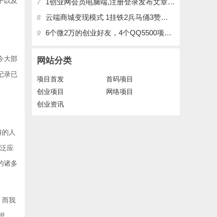
平以及
1创业网会员电脑端,注册登录发布文章,操作介绍
7
云端商城变现模式 1挂铁2兵马俑3赞刷4涨粉，带你玩.赚风口项日
8
6个微2万的创业好友，4个QQ5500项目好友，QQ每天在线人数2400人、承接朋友圈广告投放
9
今大部
网站分类
记录已
项目首发
首码项目
创业项目
网络项目
创业资讯
解的人
广泛应
的诸多
，而我
想