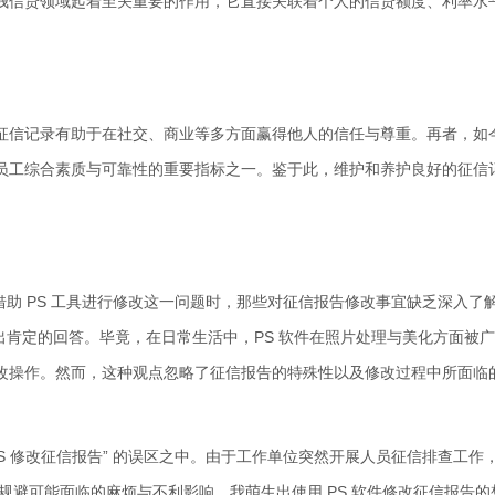
钱信贷领域起着至关重要的作用，它直接关联着个人的信贷额度、利率水
征信记录有助于在社交、商业等多方面赢得他人的信任与尊重。再者，如
员工综合素质与可靠性的重要指标之一。鉴于此，维护和养护良好的征信
借助 PS 工具进行修改这一问题时，那些对征信报告修改事宜缺乏深入了
给出肯定的回答。毕竟，在日常生活中，PS 软件在照片处理与美化方面被
改操作。然而，这种观点忽略了征信报告的特殊性以及修改过程中所面临
PS 修改征信报告” 的误区之中。由于工作单位突然开展人员征信排查工作
规避可能面临的麻烦与不利影响，我萌生出使用 PS 软件修改征信报告的