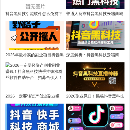
抖音黑科技引流软件怎么免费下
普通人竟靠抖音黑科技云端商城
载？
在互联网浪潮中绝地求生
2026年最朴实的副业项目抖音黑
深度解析：抖音黑科技云端商
科技云端商城快手涨粉直播间挂
城，解决你90%的流量难题！
铁软件免费拿
2026一定要轻资产创业副业赚
2026副业风口！揭秘抖音黑科技
钱！抖音黑科技快手挂铁涨粉丝
云端商城快手涨粉直播间挂铁点
软件自助平台！招募合伙人！
赞软件赚钱秘籍！招募合伙人！