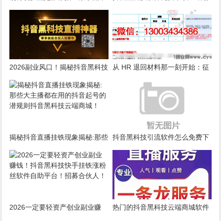
自然流，这款黑科技云端商城让
云端商城，短视频创业者的不二
直播间破万在线！
之选。
2026副业风口！揭秘抖音黑科技
从 HR 退回材料那一刻开始：征
云端商城快手涨粉直播间挂铁点
信里最怕的不是逾期本身
赞软件赚钱秘籍！招募合伙人！
揭秘抖音直播挂铁现象揭秘:那些
抖音黑科技引流软件怎么免费下
大主播都在用的抖音起号的潜规
载？
则抖音黑科技云端商城！
2026一定要轻资产创业副业赚
热门的抖音黑科技云端商城软件