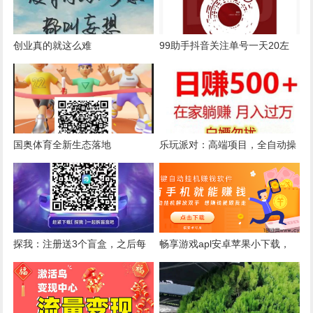
创业真的就这么难
99助手抖音关注单号一天20左
右，多号翻倍，模式跟关注兔和
赞小赚一样
国奥体育全新生态落地
乐玩派对：高端项目，全自动操
作，边娱乐边挣钱。
探我：注册送3个盲盒，之后每
畅享游戏apl安卓苹果小下载，
天免费送1个，1元起提无门槛
刚出手机游戏试玩赚钱项目正规