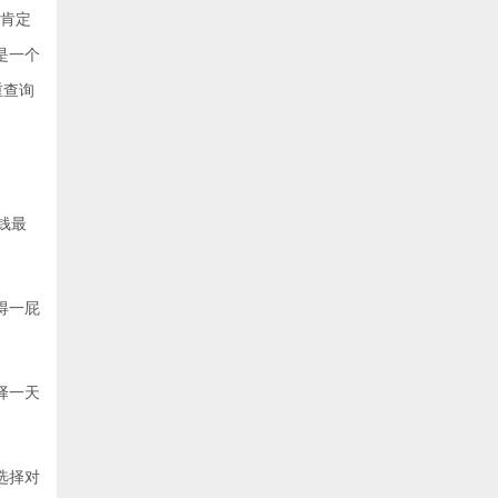
率肯定
是一个
重查询
钱最
得一屁
择一天
选择对