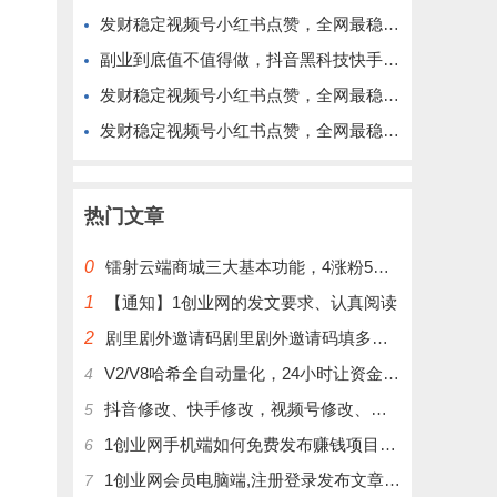
发财稳定视频号小红书点赞，全网最稳定绿色的项目，今年再加油
副业到底值不值得做，抖音黑科技快手上人涨粉云端商城真能逆袭赚钱
发财稳定视频号小红书点赞，全网最稳定绿色的项目，完美来拉新
发财稳定视频号小红书点赞，全网最稳定绿色的项目，完全自动了
热门文章
0
镭射云端商城三大基本功能，4涨粉5涨播放量6挂铁，为你揭开真实的面纱!
1
【通知】1创业网的发文要求、认真阅读
2
剧里剧外邀请码剧里剧外邀请码填多少呢？
V2/V8哈希全自动量化，24小时让资金为你打工！
4
抖音修改、快手修改，视频号修改、大屏修改|橱窗修改|抖店修改|、招代理可单独购买
5
1创业网手机端如何免费发布赚钱项目文章
6
1创业网会员电脑端,注册登录发布文章,操作介绍
7