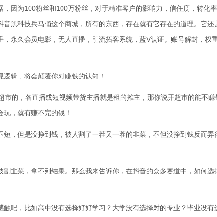
，因为100粉丝和100万粉丝，对于精准客户的影响力，信任度，转化
抖音黑科技兵马俑这个商城，所有的东西，存在就有它存在的道理。它还
手，永久会员电影，无人直播，引流拓客系统，蓝V认证。账号解封，权
现逻辑，将会颠覆你对赚钱的认知！
开超市的，各直播或短视频带货主播就是租的摊主，那你说开超市的能不赚
会玩，就有赚不完的钱！
不短，但是没挣到钱，被人割了一茬又一茬的韭菜，不但没挣到钱反而弄
被割韭菜，拿不到结果。那么我来告诉你，在抖音的众多赛道中，如何选
感触吧，比如高中没有选择好好学习？大学没有选择对的专业？毕业没有