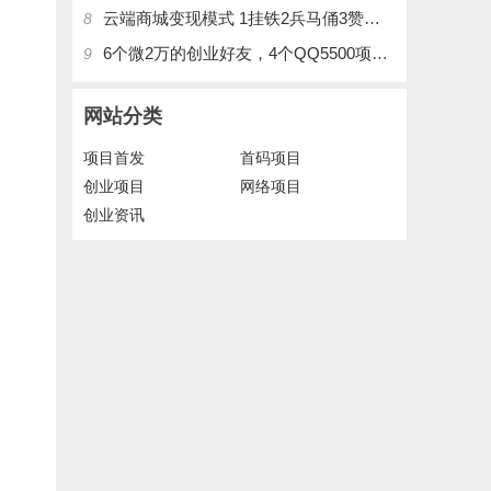
云端商城变现模式 1挂铁2兵马俑3赞刷4涨粉，带你玩.赚风口项日
8
6个微2万的创业好友，4个QQ5500项目好友，QQ每天在线人数2400人、承接朋友圈广告投放
9
网站分类
项目首发
首码项目
创业项目
网络项目
创业资讯