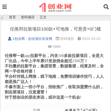
首页
首码项目
正文
任推邦拉新项目100款+可地推，可悬赏+0门槛
1创业网 - 创业项目首发网
首码项目
2023-10-23
›
›
›
2886
任推帮一款
app
拉新平台，内含
100
多款拉新项目，全是大
厂出品，今年上半年累计发放佣金超过
2500
万！
不扣量的拉新平台，集团背景，数据靠谱，结算及时，全
网一手价格对接！
平台针对线上网推，线下地推，免费培训操作技巧，人人
都是推广达人！
不像市面上一些小平台，招收推广，收取加盟费什么的，
割韭菜项目，注意避雷！
对于想创业的朋友来说，或许这是一个机会
!