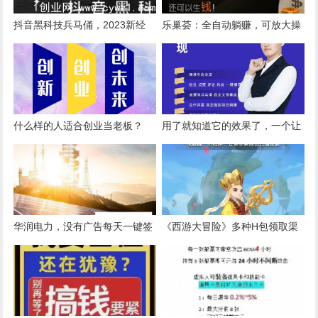
抖音黑科技兵马俑，2023新经
乐巢荟：全自动躺赚，可放大操
济，新模式，震撼来袭！
作，暴力来袭。
什么样的人适合创业当老板？
用了就知道它的效果了，一个让
你快速变现的项目，抖音黑科技
快速引流变现，你不想来试试
吗？
华润电力，没有广告每天一键签
《西游大冒险》多种H包领取渠
到得六元
道，每天领不停，越来越多