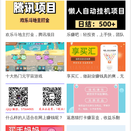
欢乐斗地主打金，腾讯项目
乐赚吧：轻投资，上手快，团队
陪跑，年终巨献，日收500+
十大热门元宇宙游戏
享买汇，做副业赚钱真的爽，无
需任何成本即可开始
什么样的人适合在网上赚钱呢？
返惠猫打卡赚盲盒，收益乐翻
天！