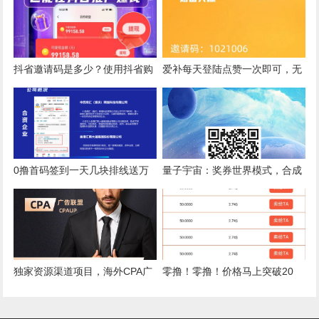
抖省邀请码是多少？使用抖省购
爱补每天登陆点赞一次即可，无
物是否安全呢？社交电商新赛
门槛不看广告一天几十以上
道，限时直升顶级！
0撸首码签到一天几块排线送万
量子宇宙：奖券世界模式，合成
人团队收益无上限
得红包和光子，平台保底
独家资源渠道项目，海外CPA广
零撸！零撸！价格马上突破20
告联盟，收益高，单机单日500+
元，现在注册就送6个币，10个
就能卖。亲测有图为证。