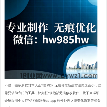
不过，很多朋友对本人正*信 PDF 无痕修改新建方法知之甚少，这
需要借助专门的工具，比如征*信抱郜无痕修改软件。接下来详细
介绍采用个人征*信抱郜制作sq app 软件处理入职美化逾期等相关