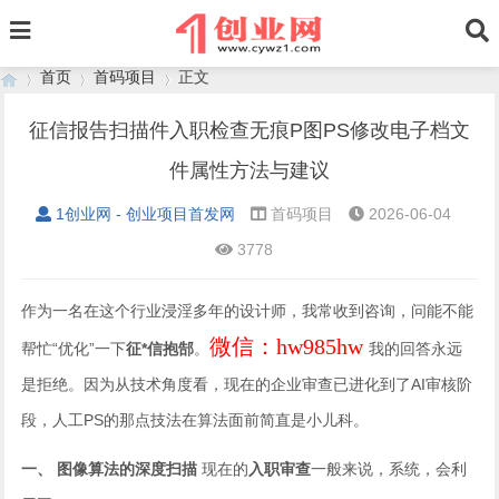
首页
首码项目
正文
征信报告扫描件入职检查无痕P图PS修改电子档文
件属性方法与建议
›
›
›
1创业网 - 创业项目首发网
首码项目
2026-06-04
3778
作为一名在这个行业浸淫多年的设计师，我常收到咨询，问能不能
微信：hw985hw
帮忙“优化”一下
征*信抱郜
。
我的回答永远
是拒绝。因为从技术角度看，现在的企业审查已进化到了AI审核阶
段，人工PS的那点技法在算法面前简直是小儿科。
一、 图像算法的深度扫描
现在的
入职审查
一般来说，系统，会利