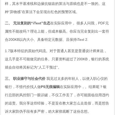
样，其水平基准线和边缘抗锯齿的算法与原稿也是不一致的。这
种“异物感”在算法下会呈现出红色的预警区域。
二、 无法复刻的“iText”生态
在实际应用中， 很多人问我，PDF元
属性不能改吗？理论上能，但成本极高。你应当完全复刻出一套符
合200KB以内大小、具备特定元数据、且保持iText 2.
1.7版本特征的原始代码流。对于普通人甚至是普通设计师来说，
这几乎是不可能做完的任务。只要资料超过了200KB，银行的系统
就会自动将其标记为“人工干预过”。
三、 职业操守与社会代价
我见过太多的年轻人，以便入职心仪的
银行，不惜代价找人做
PS无痕编辑
在实际应用中，。结果呢？银
行总部的风控部门一眼识破，不仅工作丢了，亦可能面临信用违约
的追责。我分享这些经验，不是旨在教大家怎么去造假，而是想告
诉大家防伪手段有多严密，劝大家彻底断了这份念想。