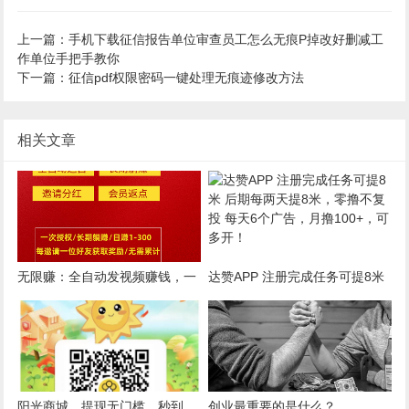
上一篇：手机下载征信报告单位审查员工怎么无痕P掉改好删减工
作单位手把手教你
下一篇：征信pdf权限密码一键处理无痕迹修改方法
相关文章
无限赚：全自动发视频赚钱，一
达赞APP 注册完成任务可提8米
键授权自动收益，5元起提
后期每两天提8米，零撸不复投
每天6个广告，月撸100+，可多
开！
阳光商城，提现无门槛，秒到，
创业最重要的是什么？