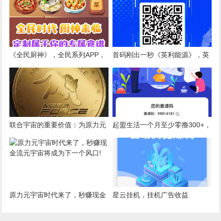
萌豆起步10+一个,每天单边上涨
1-2分（重视布局）
《全民厨神》，全民系列APP，
首码刚出一秒《英利能源》，英
H包领不停
利集团倾情打造的能源战略私募
基金
联合宇宙的重要价值：为原力元
起盟生活一个月至少零撸300+，
宇宙生态发行原始币，会员推广
萌豆起步10+一个,每天单边上涨
既可赚到现金流，又可获得升值
1-2分（重视布局）
空间巨大的原力币！
原力元宇宙时代来了，秒赚现金
星云挂机，挂机广告收益
流元宇宙将成为下一个风口!