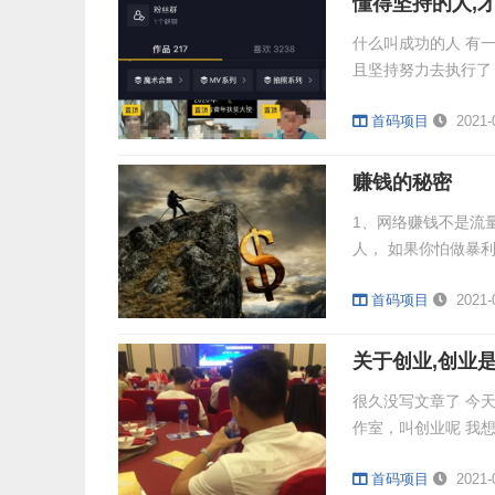
懂得坚持的人,
什么叫成功的人 有
且坚持努力去执行了 
首码项目
2021-
赚钱的秘密
1、网络赚钱不是流
人， 如果你怕做暴利
首码项目
2021-
关于创业,创业
很久没写文章了 今
作室，叫创业呢 我想
首码项目
2021-