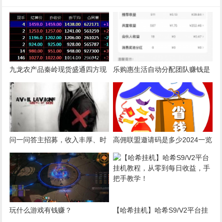
九龙农产品秦岭现货盛通四方现
乐购惠生活自动分配团队赚钱是
货获利止盈方式现货开户平台
不是真的？五五公排滑落模式是
怎么回事
问一问答主招募，收入丰厚、时
高佣联盟邀请码是多少2024一览
间自由。
高佣联盟邀请码填写教程分享
玩什么游戏有钱赚？
【哈希挂机】哈希S9/V2平台挂