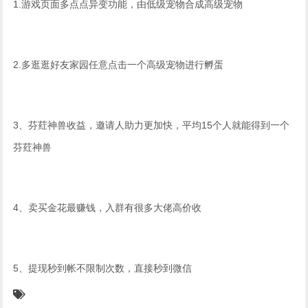
1.游戏页面多点点异变功能，由低级宠物合成高级宠物
2.多逛逛好友家园任意点击一个高级宠物进行孵蛋
3、芬荭神兽收益，邀请人助力更加快，平均15个人就能得到一个
芬荭神兽
4、卖买金花最赚钱，入群有很多大佬高价收
5、提现秒到帐不限制次数，直接秒到微信