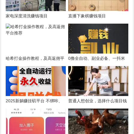
家电深度清洗赚钱项目
直播下象棋赚钱项目
哈希打金操作教程，及高返佣平
0撸全自动、副业必备、一抖米
台推荐
平台、绿色视频号卦机、5月初
新增抖音卦机板块
2025新躺赚挂矶平台 不绑咔、
普通人想创业，选择什么项目钱
不扫脸、不截图、不看广告
好赚