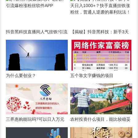
抖音黑科技直播间人气挂铁!引流
【揭秘】抖音黑科技：新手3天
爆粉涨粉丝软件APP
日入1000+？快手直播挂铁涨粉
丝，普通人逆袭的暴利玩法！
为什么要创业？
五个靠文字赚钱的项目
三界惠购能玩吗?可以日入万元
农村投资什么项目，能比较稳妥
吗
赚钱？